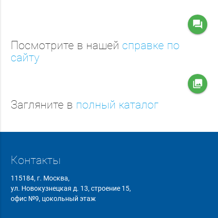
question_answer
Посмотрите в нашей
справке по
сайту
collections
Загляните в
полный каталог
Контакты
115184, г. Москва,
ул. Новокузнецкая д. 13, строение 15,
офис №9, цокольный этаж