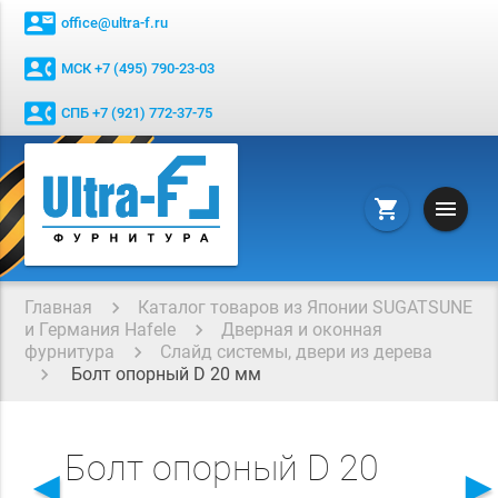
contact_mail
office@ultra-f.ru
contact_phone
МСК +7 (495) 790-23-03
contact_phone
СПБ +7 (921) 772-37-75
menu
shopping_cart
Главная
Каталог товаров из Японии SUGATSUNE
и Германия Hafele
Дверная и оконная
фурнитура
Слайд системы, двери из дерева
Болт опорный D 20 мм
Болт опорный D 20
◄