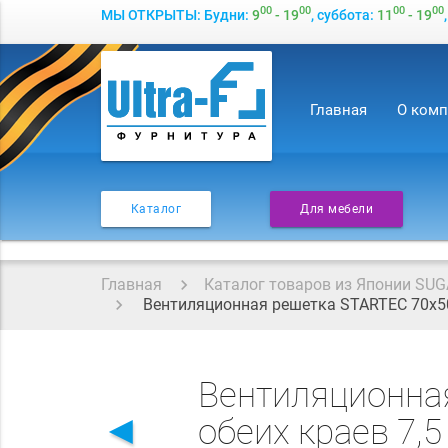
00
00
00
00
МЫ ОТКРЫТЫ: Будни:
9
- 19
, суббота:
11
- 19
Главная
О ком
Каталог
Для мебели
Главная
Каталог товаров из Японии SUG
Вентиляционная решетка STARTEC 70x500
Вентиляционна
◄
обеих краев 7,5