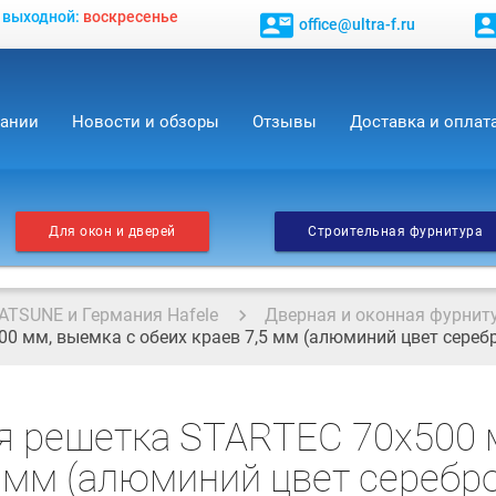
, выходной:
воскресенье
contact_mail
contact_
office@ultra-f.ru
пании
Новости и обзоры
Отзывы
Доставка и оплат
Для окон и дверей
Строительная фурнитура
ATSUNE и Германия Hafele
Дверная и оконная фурнит
 мм, выемка с обеих краев 7,5 мм (алюминий цвет серебро
я решетка STARTEC 70x500 
 мм (алюминий цвет серебро,