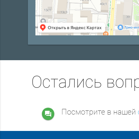
Остались воп
Посмотрите в нашей
question_answer