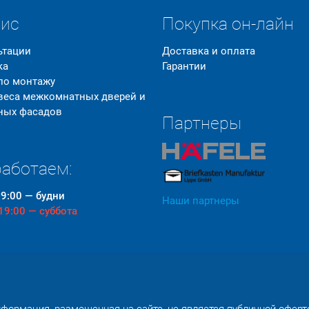
вис
Покупка он-лайн
ьтации
Доставка и оплата
ка
Гарантии
 по монтажу
 веса межкомнатных дверей и
ных фасадов
Партнеры
аботаем:
19:00 — будни
Наши партнеры
 19:00 — суббота
формация, размещенная на сайте, не является публичной оферт