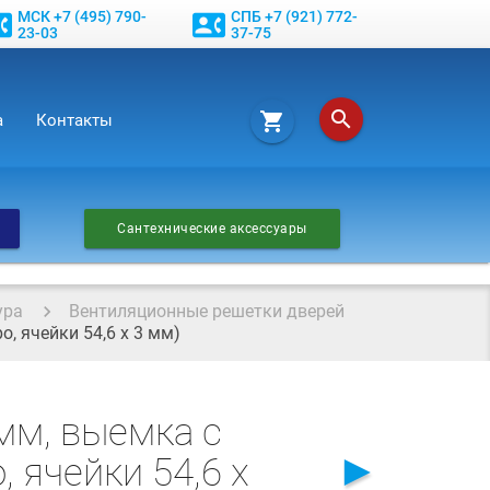
МСК +7 (495) 790-
СПБ +7 (921) 772-
phone
contact_phone
23-03
37-75
search
shopping_cart
а
Контакты
Сантехнические аксессуары
ура
Вентиляционные решетки дверей
, ячейки 54,6 х 3 мм)
мм, выемка с
►
 ячейки 54,6 х