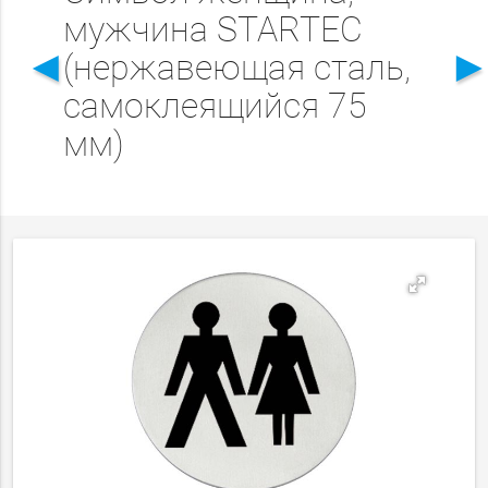
мужчина STARTEC
◄
(нержавеющая сталь,
самоклеящийся 75
мм)