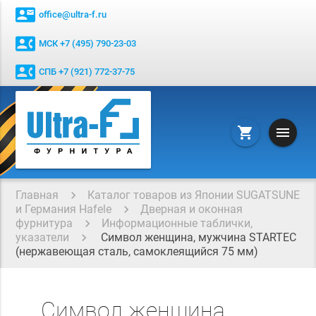
contact_mail
office@ultra-f.ru
contact_phone
МСК +7 (495) 790-23-03
contact_phone
СПБ +7 (921) 772-37-75
menu
shopping_cart
Главная
Каталог товаров из Японии SUGATSUNE
и Германия Hafele
Дверная и оконная
фурнитура
Информационные таблички,
указатели
Символ женщина, мужчина STARTEC
(нержавеющая сталь, самоклеящийся 75 мм)
Символ женщина,