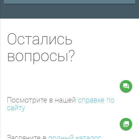
Остались
вопросы?
question_answer
Посмотрите в нашей
справке по
сайту
collections
Загляните в
полный каталог