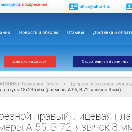
, выходной:
воскресенье
contact_mail
contact_
office@ultra-f.ru
пании
Новости и обзоры
Отзывы
Доставка и оплат
Для окон и дверей
Строительная фурнитура
ATSUNE и Германия Hafele
Дверная и оконная фурнит
а латунь 18х235 мм (размеры А-55, В-72, язычок 8 мм)
врезной правый, лицевая пла
меры А-55, В-72, язычок 8 м