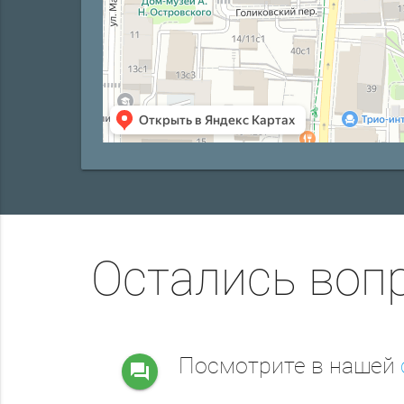
Остались воп
Посмотрите в нашей
question_answer