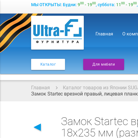
00
00
00
00
МЫ ОТКРЫТЫ: Будни:
9
- 19
, суббота:
11
- 19
Главная
О ком
Каталог
Для мебели
Главная
Каталог товаров из Японии SUG
Замок Startec врезной правый, лицевая планк
Замок Startec 
◄
18х235 мм (раз