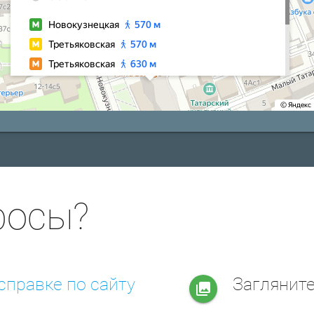
росы?
справке по сайту
Заглянит
collections