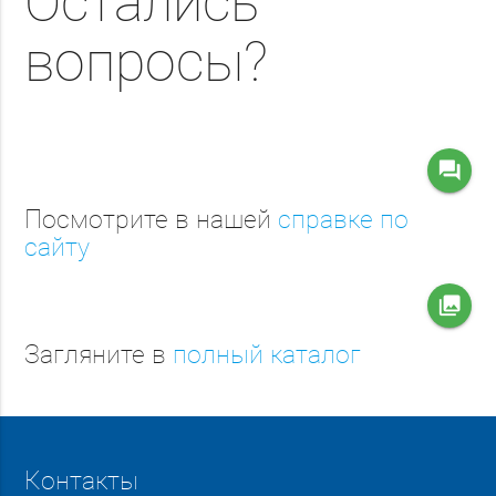
Остались
вопросы?
question_answer
Посмотрите в нашей
справке по
сайту
collections
Загляните в
полный каталог
Контакты