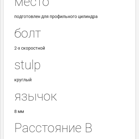
место
подготовлен для профильного цилиндра
болт
2-х скоростной
stulp
круглый
язычок
8 мм
Расстояние B