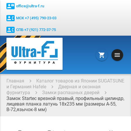
contact_mail
office@ultra-f.ru
contact_phone
МСК +7 (495) 790-23-03
contact_phone
СПБ +7 (921) 772-37-75
menu
shopping_cart
Главная
Каталог товаров из Японии SUGATSUNE
и Германия Hafele
Дверная и оконная
фурнитура
Замки распашных дверей
Замок Startec врезной правый, профильный цилиндр,
лицевая планка латунь 18х235 мм (размеры А-55,
В-72,язычок-8 мм)