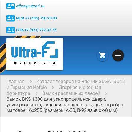
contact_mail
office@ultra-f.ru
contact_phone
МСК +7 (495) 790-23-03
contact_phone
СПБ +7 (921) 772-37-75
menu
shopping_cart
Главная
Каталог товаров из Японии SUGATSUNE
и Германия Hafele
Дверная и оконная
фурнитура
Замки распашных дверей
Замок BKS 1300 для узкопрофильной двери,
универсальный, лицевая планка сталь, цвет серебро
матовое 16х255 (размеры А-30, В-92,язычок-8 мм)