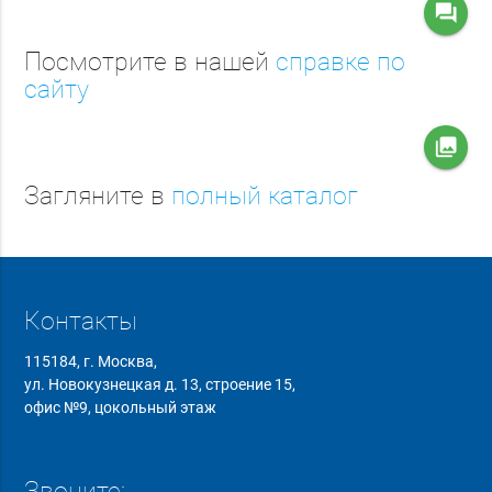
question_answer
Посмотрите в нашей
справке по
сайту
collections
Загляните в
полный каталог
Контакты
115184, г. Москва,
ул. Новокузнецкая д. 13, строение 15,
офис №9, цокольный этаж
Звоните: