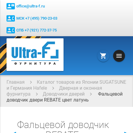
contact_mail
office@ultra-f.ru
contact_phone
МСК +7 (495) 790-23-03
contact_phone
СПБ +7 (921) 772-37-75
menu
shopping_cart
Главная
Каталог товаров из Японии SUGATSUNE
и Германия Hafele
Дверная и оконная
фурнитура
Доводчики дверей
Фальцевой
доводчик двери REBATE цвет латунь
Фальцевой доводчик