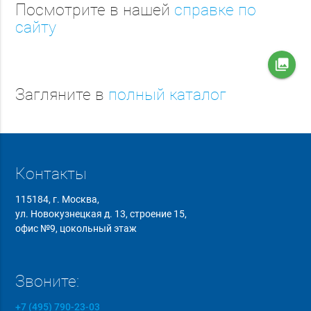
Посмотрите в нашей
справке по
сайту
collections
Загляните в
полный каталог
Контакты
115184, г. Москва,
ул. Новокузнецкая д. 13, строение 15,
офис №9, цокольный этаж
Звоните:
+7 (495) 790-23-03