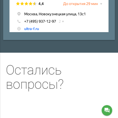
Остались
вопросы?
question_answer