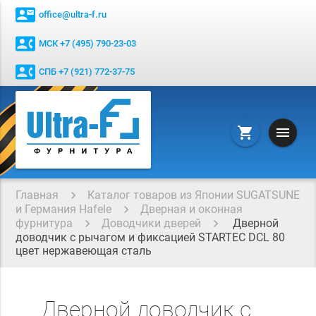
contact_mail
office@ultra-f.ru
contact_phone
МСК +7 (495) 790-23-03
contact_phone
СПБ +7 (921) 772-37-75
menu
shopping_cart
Главная
Каталог товаров из Японии SUGATSUNE
и Германия Hafele
Дверная и оконная
фурнитура
Доводчики дверей
Дверной
доводчик с рычагом и фиксацией STARTEC DCL 80
цвет нержавеющая сталь
Дверной доводчик с