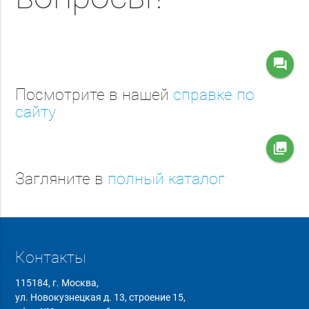
question_answer
Посмотрите в нашей
справке по
сайту
collections
Загляните в
полный каталог
Контакты
115184, г. Москва,
ул. Новокузнецкая д. 13, строение 15,