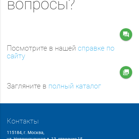
вопросы?
question_answer
Посмотрите в нашей
справке по
сайту
collections
Загляните в
полный каталог
Контакты
115184, г. Москва,