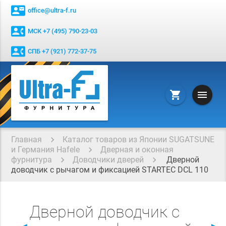
contact_mail
office@ultra-f.ru
contact_phone
МСК +7 (495) 790-23-03
contact_phone
СПБ +7 (921) 772-37-75
menu
shopping_cart
Главная
Каталог товаров из Японии SUGATSUNE
и Германия Hafele
Дверная и оконная
фурнитура
Доводчики дверей
Дверной
доводчик с рычагом и фиксацией STARTEC DCL 110
Дверной доводчик с