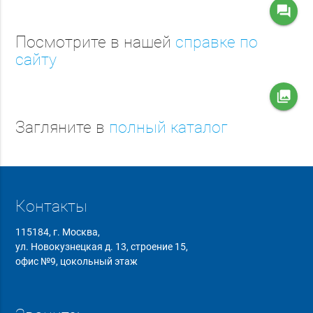
question_answer
Посмотрите в нашей
справке по
сайту
collections
Загляните в
полный каталог
Контакты
115184, г. Москва,
ул. Новокузнецкая д. 13, строение 15,
офис №9, цокольный этаж