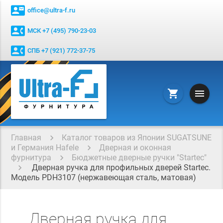
contact_mail
office@ultra-f.ru
contact_phone
МСК +7 (495) 790-23-03
contact_phone
СПБ +7 (921) 772-37-75
menu
shopping_cart
Главная
Каталог товаров из Японии SUGATSUNE
и Германия Hafele
Дверная и оконная
фурнитура
Бюджетные дверные ручки "Startec"
Дверная ручка для профильных дверей Startec.
Модель PDH3107 (нержавеющая сталь, матовая)
Дверная ручка для