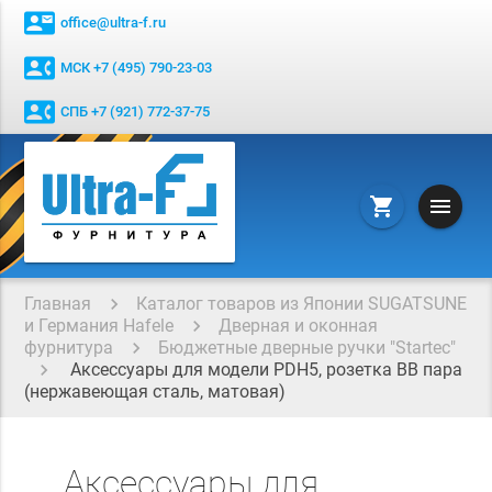
contact_mail
office@ultra-f.ru
contact_phone
МСК +7 (495) 790-23-03
contact_phone
СПБ +7 (921) 772-37-75
menu
shopping_cart
Главная
Каталог товаров из Японии SUGATSUNE
и Германия Hafele
Дверная и оконная
фурнитура
Бюджетные дверные ручки "Startec"
Аксессуары для модели PDH5, розетка BB пара
(нержавеющая сталь, матовая)
Аксессуары для