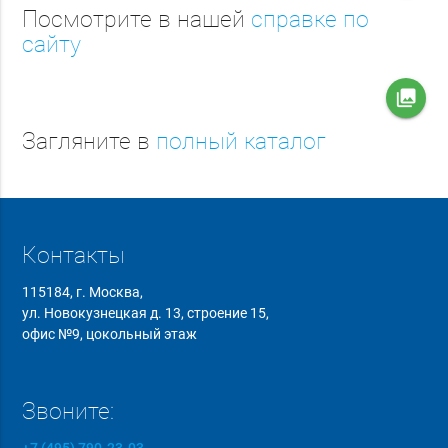
Посмотрите в нашей
справке по
сайту
collections
Загляните в
полный каталог
Контакты
115184, г. Москва,
ул. Новокузнецкая д. 13, строение 15,
офис №9, цокольный этаж
Звоните:
+7 (495) 790-23-03