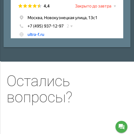
Остались
вопросы?
question_answer