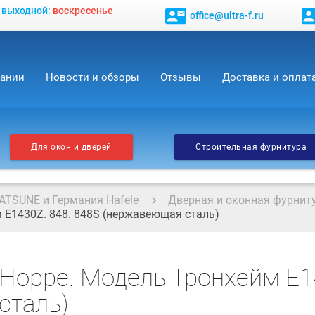
, выходной:
воскресенье
contact_mail
contact_
office@ultra-f.ru
пании
Новости и обзоры
Отзывы
Доставка и оплат
Для окон и дверей
Строительная фурнитура
ATSUNE и Германия Hafele
Дверная и оконная фурнит
 E1430Z. 848. 848S (нержавеющая сталь)
Hoppe. Модель Тронхейм E14
сталь)