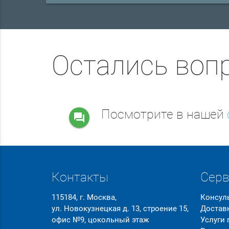
Остались воп
Посмотрите в нашей
question_answer
Контакты
Сер
115184, г. Москва,
Консул
ул. Новокузнецкая д. 13, строение 15,
Достав
офис №9, цокольный этаж
Услуги