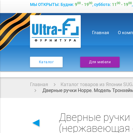
00
00
00
00
МЫ ОТКРЫТЫ: Будни:
9
- 19
, суббота:
11
- 19
Главная
О ком
Каталог
Для мебели
Главная
Каталог товаров из Японии SUG
Дверные ручки Hoppe. Модель Тронхейм
Дверные ручки 
◄
(нержавеющая 