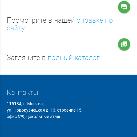
question_answer
Посмотрите в нашей
справке по
сайту
collections
Загляните в
полный каталог
Контакты
115184, г. Москва,
ул. Новокузнецкая д. 13, строение 15,
офис №9, цокольный этаж