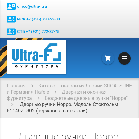
contact_mail
office@ultra-f.ru
contact_phone
МСК +7 (495) 790-23-03
contact_phone
СПБ +7 (921) 772-37-75
menu
shopping_cart
Главная
Каталог товаров из Японии SUGATSUNE
и Германия Hafele
Дверная и оконная
фурнитура
Бюджетные дверные ручки "Hoppe"
Дверные ручки Hoppe. Модель Стокгольм
E1140Z. 302 (нержавеющая сталь)
Дверные ручки Hoppe.