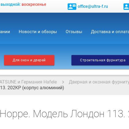
, выходной:
воскресенье
contact_mail
contact_
office@ultra-f.ru
пании
Новости и обзоры
Отзывы
Доставка и оплат
Для окон и дверей
Строительная фурнитура
ATSUNE и Германия Hafele
Дверная и оконная фурнит
13. 202KP (корпус алюминий)
Hoppe. Модель Лондон 113. 