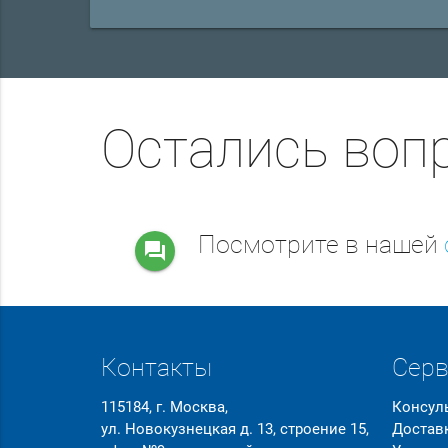
Остались воп
Посмотрите в нашей
question_answer
Контакты
Сер
115184, г. Москва,
Консул
ул. Новокузнецкая д. 13, строение 15,
Достав