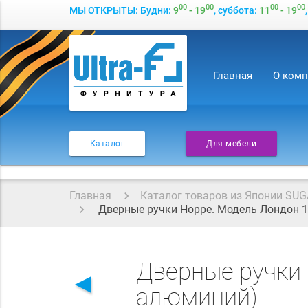
00
00
00
00
МЫ ОТКРЫТЫ: Будни:
9
- 19
, суббота:
11
- 19
Главная
О ком
Каталог
Для мебели
Главная
Каталог товаров из Японии SUG
Дверные ручки Hoppe. Модель Лондон 1
Дверные ручки 
◄
алюминий)