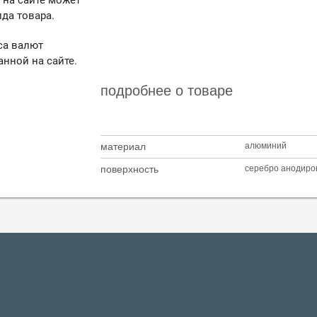
 на сайте может
да товара.
са валют
анной на сайте.
подробнее о товаре
материал
алюминий
поверхность
серебро анодир